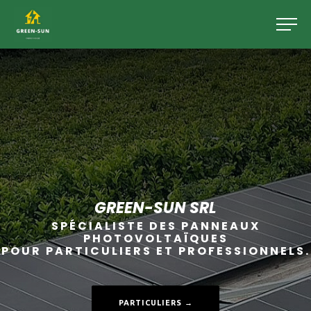
GREEN-SUN SRL
SPÉCIALISTE DES
PANNEAUX
PHOTOVOLTAÏQUES
POUR PARTICULIERS ET PROFESSIONNELS
.
PARTICULIERS →