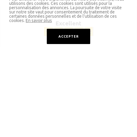
utilisons des cookies. Ces cookies sont utilisés pour la
personnalisation des annonces. La poursuite de votre visite
sur notre site vaut pour consentement du traitement de
certaines données personnelles et de l'utilisation de ces
cookies.
En savoir plus
Excellent
ACCEPTER
Sur base de 5 avis vérifiés
Je n’hésiterai pas à faire à nouveau appel à leurs services.
Remplacement d’onduleur rapide, propre, aux normes. Réponses aux
questions dans le détail, et avec plaisir.
Kevin Jullien